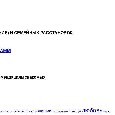
ИЯ) И СЕМЕЙНЫХ РАССТАНОВОК
РАММ
омендациям знакомых.
любовь
конфликты
конфликт
контроль
личные границы
муж
на