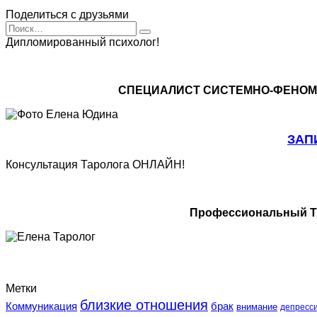
Поделиться с друзьями
Search
for:
Дипломированный психолог!
СПЕЦИАЛИСТ CИСТЕМНО-ФЕНОМ
ЗАП
Консультация Таролога ОНЛАЙН!
Профессиональный Та
Метки
близкие отношения
Коммуникация
брак
внимание
депресс