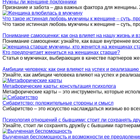
Нужны ли женщине поклонники
Признание и забота – два важных фактора для женщины. 
Что такое истинная любовь мужчины к женщине – суть, пр
Что такое истинная любовь мужчины к женщине – суть, п
Понимание самооценки: как она влияет на нашу жизнь и 
Понимание самооценки: узнайте, как ваше внутреннее во
Кто предпочитает жениться на женщинах старше?
Статья о мужчинах, выбирающих в качестве партнеров же
Амбиции человека: как они влияют на успех и реализацию
Узнайте, как амбиции человека влияют на успех и реали
Метафорические карты: консультация психолога
Метафорические карты – это инструменты, которые испол
Сибаритство: положительные стороны и смысл
Сибаритство – это искусство наслаждаться жизнью во все
Психология отношений с бывшими: стоит ли сохранять др
Узнайте, стоит ли сохранять дружбу с бывшими партнера
Выученная беспомощность и возможности ее преодолени