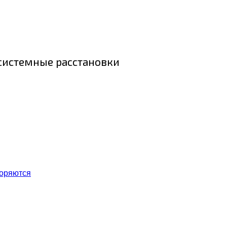
 системные расстановки
торяются