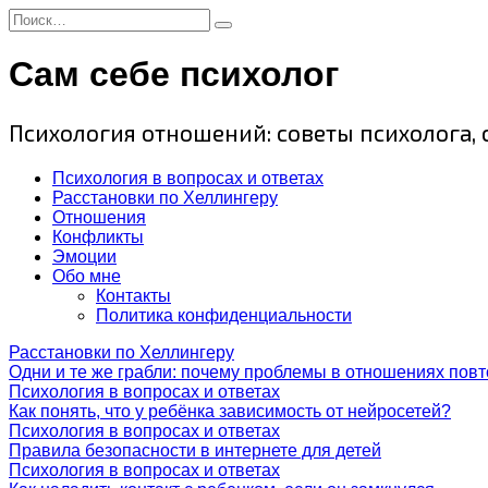
Перейти
Search
к
for:
содержанию
Сам себе психолог
Психология отношений: советы психолога,
Психология в вопросах и ответах
Расстановки по Хеллингеру
Отношения
Конфликты
Эмоции
Обо мне
Контакты
Политика конфиденциальности
Расстановки по Хеллингеру
Одни и те же грабли: почему проблемы в отношениях пов
Психология в вопросах и ответах
Как понять, что у ребёнка зависимость от нейросетей?
Психология в вопросах и ответах
Правила безопасности в интернете для детей
Психология в вопросах и ответах