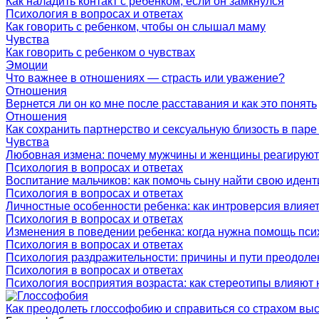
Как наладить контакт с ребенком, если он замкнулся
Психология в вопросах и ответах
Как говорить с ребенком, чтобы он слышал маму
Чувства
Как говорить с ребенком о чувствах
Эмоции
Что важнее в отношениях — страсть или уважение?
Отношения
Вернется ли он ко мне после расставания и как это понять
Отношения
Как сохранить партнерство и сексуальную близость в паре
Чувства
Любовная измена: почему мужчины и женщины реагируют
Психология в вопросах и ответах
Воспитание мальчиков: как помочь сыну найти свою идент
Психология в вопросах и ответах
Личностные особенности ребенка: как интроверсия влияет
Психология в вопросах и ответах
Изменения в поведении ребенка: когда нужна помощь пси
Психология в вопросах и ответах
Психология раздражительности: причины и пути преодоле
Психология в вопросах и ответах
Психология восприятия возраста: как стереотипы влияют
Как преодолеть глоссофобию и справиться со страхом вы