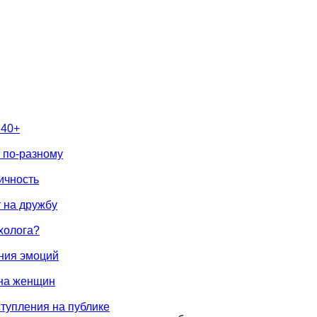
 40+
 по-разному
ичность
 на дружбу
холога?
ния эмоций
 на женщин
ступления на публике