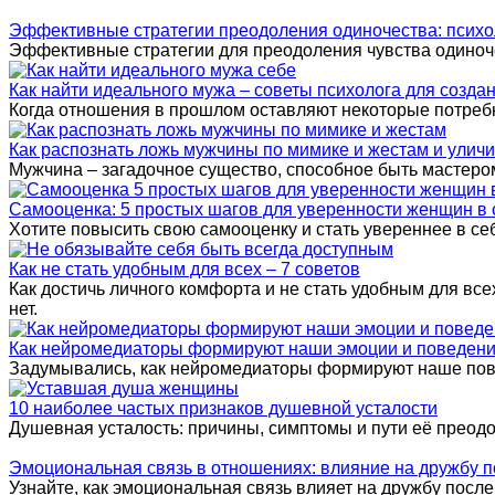
Эффективные стратегии преодоления одиночества: психо
Эффективные стратегии для преодоления чувства одиноче
Как найти идеального мужа – советы психолога для созда
Когда отношения в прошлом оставляют некоторые потреб
Как распознать ложь мужчины по мимике и жестам и уличи
Мужчина – загадочное существо, способное быть мастером
Самооценка: 5 простых шагов для уверенности женщин в 
Хотите повысить свою самооценку и стать увереннее в се
Как не стать удобным для всех – 7 советов
Как достичь личного комфорта и не стать удобным для вс
нет.
Как нейромедиаторы формируют наши эмоции и поведение
Задумывались, как нейромедиаторы формируют наше пове
10 наиболее частых признаков душевной усталости
Душевная усталость: причины, симптомы и пути её преодол
Эмоциональная связь в отношениях: влияние на дружбу п
Узнайте, как эмоциональная связь влияет на дружбу после