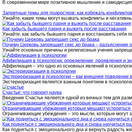
В современном мире позитивное мышление и самодисцип
Запретные темы для подростков: как избежать конфликто
Узнайте, какие темы могут вызвать конфликты и негативны
Как забыть бывшего парня и выжить после расставания
Узнайте, как забыть бывшего парня и восстановить себя 
Почему Церковь запрещает секс до брака – разъяснение 
Узнайте основные причины и религиозные учения запрещен
Аффилиация в психологии: определение, проявления и з
Аффилиация – это одно из основных явлений в психологии
Экстериоризация в психологии – как внешнее поведение 
Экстериоризация является важным понятием в психологии
Счастье: что говорит наука
Введение Счастье является одной из вечных тем для раз
Ограничивающие убеждения которые мешают устроиться на
Ограничивающие убеждения – это мысли, которые могут з
Как подняться с эмоционального дна и снова научиться р
Как подняться с эмоционального дна и вернуть радость ж