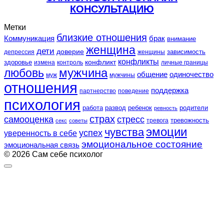
КОНСУЛЬТАЦИЮ
Метки
близкие отношения
Коммуникация
брак
внимание
женщина
дети
доверие
зависимость
депрессия
женщины
конфликты
конфликт
здоровье
контроль
личные границы
измена
любовь
мужчина
общение
одиночество
муж
мужчины
отношения
поддержка
партнерство
поведение
психология
работа
развод
ребенок
родители
ревность
страх
самооценка
стресс
тревожность
секс
советы
тревога
эмоции
чувства
успех
уверенность в себе
эмоциональное состояние
эмоциональная связь
© 2026 Сам себе психолог