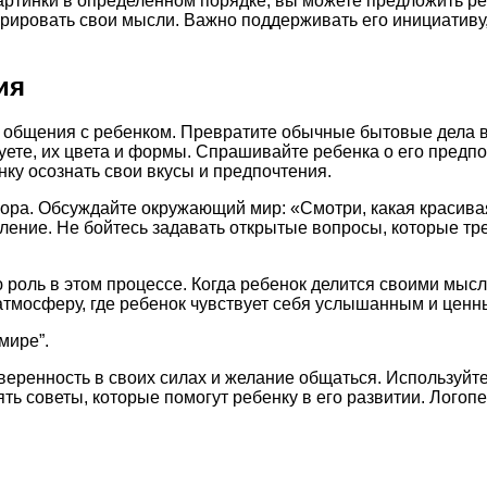
артинки в определенном порядке, вы можете предложить ре
турировать свои мысли. Важно поддерживать его инициативу
ия
 общения с ребенком. Превратите обычные бытовые дела в
уете, их цвета и формы. Спрашивайте ребенка о его предпо
нку осознать свои вкусы и предпочтения.
ора. Обсуждайте окружающий мир: «Смотри, какая красивая
ение. Не бойтесь задавать открытые вопросы, которые тре
роль в этом процессе. Когда ребенок делится своими мысля
 атмосферу, где ребенок чувствует себя услышанным и ценн
мире”.
веренность в своих силах и желание общаться. Используй
ь советы, которые помогут ребенку в его развитии. Логоп