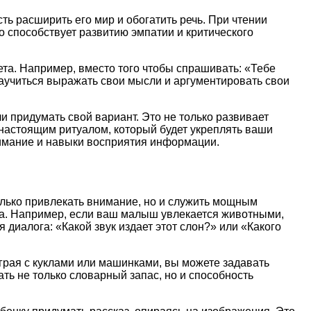
ть расширить его мир и обогатить речь. При чтении
то способствует развитию эмпатии и критического
та. Например, вместо того чтобы спрашивать: «Тебе
научиться выражать свои мысли и аргументировать свои
и придумать свой вариант. Это не только развивает
а настоящим ритуалом, который будет укреплять ваши
нимание и навыки восприятия информации.
олько привлекать внимание, но и служить мощным
ка. Например, если ваш малыш увлекается животными,
диалога: «Какой звук издает этот слон?» или «Какого
играя с куклами или машинками, вы можете задавать
ть не только словарный запас, но и способность