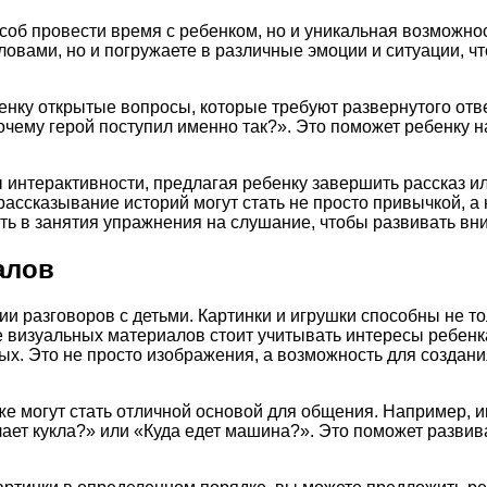
соб провести время с ребенком, но и уникальная возможнос
ловами, но и погружаете в различные эмоции и ситуации, ч
нку открытые вопросы, которые требуют развернутого отве
почему герой поступил именно так?». Это поможет ребенку 
 интерактивности, предлагая ребенку завершить рассказ ил
 рассказывание историй могут стать не просто привычкой, 
ать в занятия упражнения на слушание, чтобы развивать в
алов
и разговоров с детьми. Картинки и игрушки способны не т
е визуальных материалов стоит учитывать интересы ребен
. Это не просто изображения, а возможность для создания 
же могут стать отличной основой для общения. Например, 
ает кукла?» или «Куда едет машина?». Это поможет развива