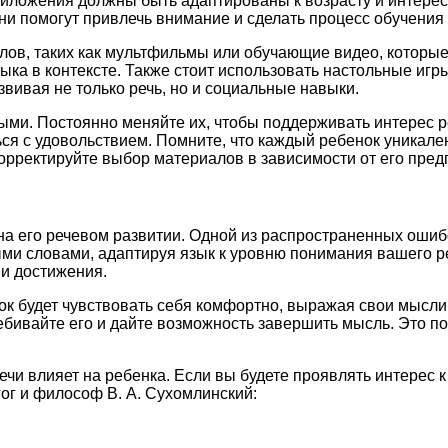
приложения должны быть адаптированы к возрасту и интере
ни помогут привлечь внимание и сделать процесс обучения
ов, таких как мультфильмы или обучающие видео, которые
зыка в контексте. Также стоит использовать настольные иг
звивая не только речь, но и социальные навыки.
ми. Постоянно меняйте их, чтобы поддерживать интерес р
ся с удовольствием. Помните, что каждый ребенок уникален
корректируйте выбор материалов в зависимости от его пред
 на его речевом развитии. Одной из распространенных оши
ными словами, адаптируя язык к уровню понимания вашего р
 и достижения.
к будет чувствовать себя комфортно, выражая свои мысли.
бивайте его и дайте возможность завершить мысль. Это пок
чи влияет на ребенка. Если вы будете проявлять интерес к
ог и философ В. А. Сухомлинский: