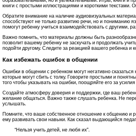
образовательными, но и увлекательными. Игры, книги и 
книги с простыми иллюстрациями и короткими текстами. О
Обратите внимание на наличие аудиовизуальных материал
способствуют не только развитию речи, но и пониманию я
помогут ребенку учиться взаимодействовать с другими, ра
Важно помнить, что материалы должны быть разнообразны
позволит вашему ребенку не заскучать и продолжать учить
подойти другому. Следите за реакцией вашего ребенка и 
Как избежать ошибок в общении
Ошибки в общении с ребенком могут негативно сказаться
которые могут сбить с толку. Говорите простыми и понят
того чтобы указывать на ошибки, поощряйте его за усилия
Создайте атмосферу доверия и поддержки, где ваш ребено
желание общаться. Важно также слушать ребенка. Не пере
услышать.
Помните, что ваше собственное отношение к общению и ре
ему развивать свои навыки. Как сказал выдающийся педаг
“Нельзя учить детей, не любя их”.