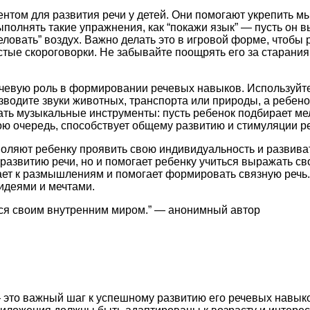
том для развития речи у детей. Они помогают укрепить м
олнять такие упражнения, как “покажи язык” — пусть он в
ловать” воздух. Важно делать это в игровой форме, чтобы 
 простые скороговорки. Не забывайте поощрять его за старан
ючевую роль в формировании речевых навыков. Используйт
водите звуки животных, транспорта или природы, а ребенок 
ть музыкальные инструменты: пусть ребенок подбирает мел
вою очередь, способствует общему развитию и стимуляции р
зволяют ребенку проявить свою индивидуальность и развива
 развитию речи, но и помогает ребенку учиться выражать св
дает к размышлениям и помогает формировать связную речь.
 идеями и мечтами.
ться своим внутренним миром.” — анонимный автор
это важный шаг к успешному развитию его речевых навыков