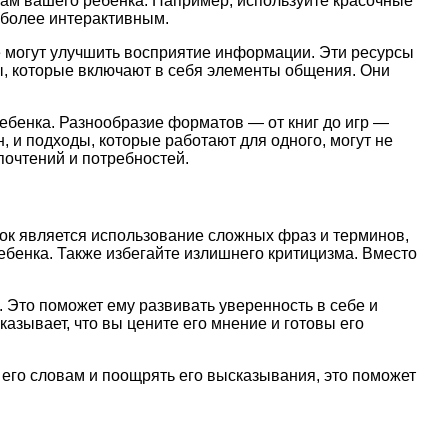
сам вашего ребенка. Например, используйте красочные
 более интерактивным.
 могут улучшить восприятие информации. Эти ресурсы
ры, которые включают в себя элементы общения. Они
ебенка. Разнообразие форматов — от книг до игр —
, и подходы, которые работают для одного, могут не
почтений и потребностей.
бок является использование сложных фраз и терминов,
ебенка. Также избегайте излишнего критицизма. Вместо
 Это поможет ему развивать уверенность в себе и
азывает, что вы цените его мнение и готовы его
 его словам и поощрять его высказывания, это поможет