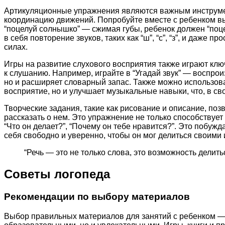
Артикуляционные упражнения являются важным инструмен
координацию движений. Попробуйте вместе с ребенком вып
“поцелуй солнышко” — сжимая губы, ребенок должен “поце
в себя повторение звуков, таких как “ш”, “с”, “з”, и даже
силах.
Игры на развитие слухового восприятия также играют кл
к слушанию. Например, играйте в “Угадай звук” — воспроиз
но и расширяет словарный запас. Также можно использова
восприятие, но и улучшает музыкальные навыки, что, в с
Творческие задания, такие как рисование и описание, по
рассказать о нем. Это упражнение не только способствует
“Что он делает?”, “Почему он тебе нравится?”. Это побуж
себя свободно и уверенно, чтобы он мог делиться своими
“Речь — это не только слова, это возможность дели
Советы логопеда
Рекомендации по выбору материалов
Выбор правильных материалов для занятий с ребенком — 