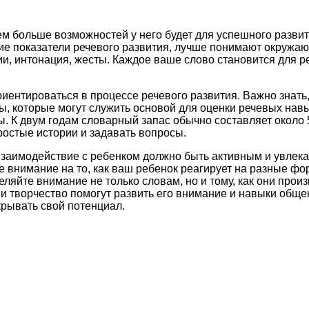
м больше возможностей у него будет для успешного развит
ие показатели речевого развития, лучше понимают окружаю
ции, интонация, жесты. Каждое ваше слово становится для 
нтироваться в процессе речевого развития. Важно знать, 
 которые могут служить основой для оценки речевых навык
. К двум годам словарный запас обычно составляет около 
ростые истории и задавать вопросы.
заимодействие с ребенком должно быть активным и увлека
 внимание на то, как ваш ребенок реагирует на разные фо
деляйте внимание не только словам, но и тому, как они про
 творчество помогут развить его внимание и навыки общен
крывать свой потенциал.