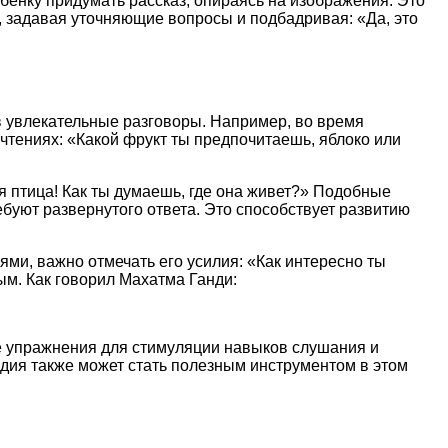
бенку придумать рассказ, опираясь на изображения. Это
, задавая уточняющие вопросы и подбадривая: «Да, это
 увлекательные разговоры. Например, во время
чтениях: «Какой фрукт ты предпочитаешь, яблоко или
 птица! Как ты думаешь, где она живет?» Подобные
буют развернутого ответа. Это способствует развитию
ми, важно отмечать его усилия: «Как интересно ты
ым. Как говорил Махатма Ганди:
те упражнения для стимуляции навыков слушания и
едия также может стать полезным инструментом в этом