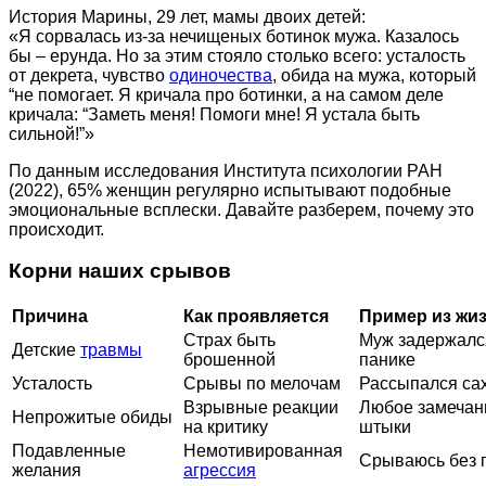
История Марины, 29 лет, мамы двоих детей:
«Я сорвалась из-за нечищеных ботинок мужа. Казалось
бы – ерунда. Но за этим стояло столько всего: усталость
от декрета, чувство
одиночества
, обида на мужа, который
“не помогает. Я кричала про ботинки, а на самом деле
кричала: “Заметь меня! Помоги мне! Я устала быть
сильной!”»
По данным исследования Института психологии РАН
(2022), 65% женщин регулярно испытывают подобные
эмоциональные всплески. Давайте разберем, почему это
происходит.
Корни наших срывов
Причина
Как проявляется
Пример из жи
Страх быть
Муж задержался
Детские
травмы
брошенной
панике
Усталость
Срывы по мелочам
Рассыпался сах
Взрывные реакции
Любое замечан
Непрожитые обиды
на критику
штыки
Подавленные
Немотивированная
Срываюсь без 
желания
агрессия