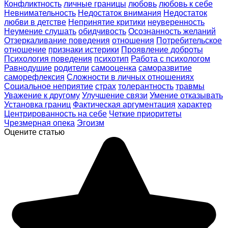
Конфликтность
личные границы
любовь
любовь к себе
Невнимательность
Недостаток внимания
Недостаток
любви в детстве
Непринятие критики
неуверенность
Неумение слушать
обидчивость
Осознанность желаний
Отзеркаливание поведения
отношения
Потребительское
отношение
признаки истерики
Проявление доброты
Психология поведения
психотип
Работа с психологом
Равнодушие
родители
самооценка
саморазвитие
саморефлексия
Сложности в личных отношениях
Социальное неприятие
страх
толерантность
травмы
Уважение к другому
Улучшение связи
Умение отказывать
Установка границ
Фактическая аргументация
характер
Центрированность на себе
Четкие приоритеты
Чрезмерная опека
Эгоизм
Оцените статью