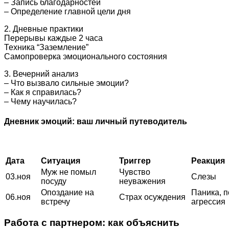
– Запись благодарностей
– Определение главной цели дня
2. Дневные практики
Перерывы каждые 2 часа
Техника “Заземление”
Самопроверка эмоционального состояния
3. Вечерний анализ
– Что вызвало сильные эмоции?
– Как я справилась?
– Чему научилась?
Дневник эмоций: ваш личный путеводитель
Дата
Ситуация
Триггер
Реакция
Муж не помыл
Чувство
03.ноя
Слезы
посуду
неуважения
Опоздание на
Паника, 
06.ноя
Страх осуждения
встречу
агрессия
Работа с партнером: как объяснить