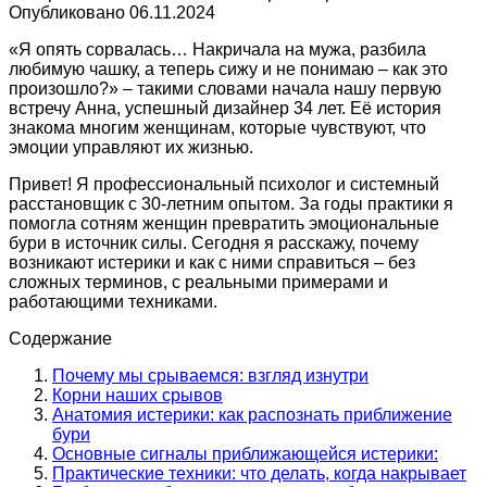
Опубликовано
06.11.2024
«Я опять сорвалась… Накричала на мужа, разбила
любимую чашку, а теперь сижу и не понимаю – как это
произошло?» – такими словами начала нашу первую
встречу Анна, успешный дизайнер 34 лет. Её история
знакома многим женщинам, которые чувствуют, что
эмоции управляют их жизнью.
Привет! Я профессиональный психолог и системный
расстановщик с 30-летним опытом. За годы практики я
помогла сотням женщин превратить эмоциональные
бури в источник силы. Сегодня я расскажу, почему
возникают истерики и как с ними справиться – без
сложных терминов, с реальными примерами и
работающими техниками.
Содержание
Почему мы срываемся: взгляд изнутри
Корни наших срывов
Анатомия истерики: как распознать приближение
бури
Основные сигналы приближающейся истерики:
Практические техники: что делать, когда накрывает