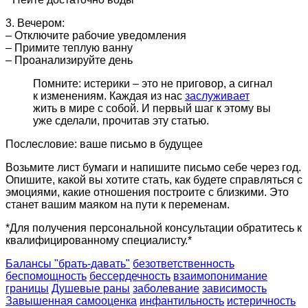
3. Вечером:
– Отключите рабочие уведомления
– Примите теплую ванну
– Проанализируйте день
Помните: истерики – это не приговор, а сигнал
к изменениям. Каждая из нас
заслуживает
жить в мире с собой. И первый шаг к этому вы
уже сделали, прочитав эту статью.
Послесловие: ваше письмо в будущее
Возьмите лист бумаги и напишите письмо себе через год.
Опишите, какой вы хотите стать, как будете справляться с
эмоциями, какие отношения построите с близкими. Это
станет вашим маяком на пути к переменам.
*Для получения персональной консультации обратитесь к
квалифицированному специалисту.*
Балансы "брать-давать"
безответственность
беспомощность
бессердечность
взаимопонимание
границы
Душевые раны
заболевание
зависимость
Завышенная самооценка
инфантильность
истеричность