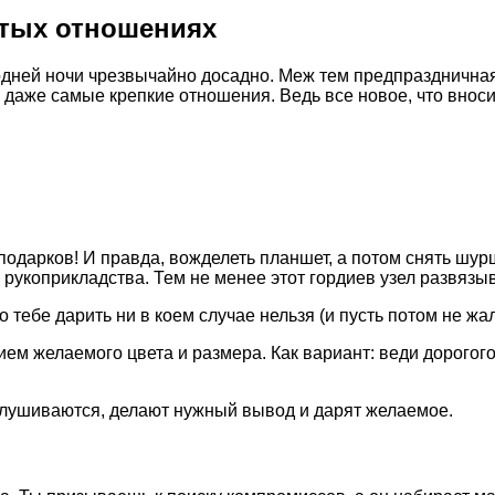
стых отношениях
ней ночи чрезвычайно досадно. Меж тем предпраздничная с
 даже самые крепкие отношения. Ведь все новое, что вноси
подарков! И правда, вожделеть планшет, а потом снять шу
 рукоприкладства. Тем не менее этот гордиев узел развязы
 тебе дарить ни в коем случае нельзя (и пусть потом не жа
ием желаемого цвета и размера. Как вариант: веди дорогог
лушиваются, делают нужный вывод и дарят желаемое.