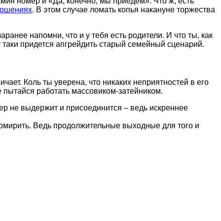
мин номер и «Да, конечно, мы приедем». Что ж, есть
ношениях
. В этом случае ломать копья накануне торжества
анее напомни, что и у тебя есть родители. И что ты, как
 таки придется апгрейдить старый семейный сценарий.
чает. Коль ты уверена, что никаких неприятностей в его
не пытайся работать массовиком-затейником.
алер не выдержит и присоединится – ведь искреннее
ихомирить. Ведь продолжительные выходные для того и