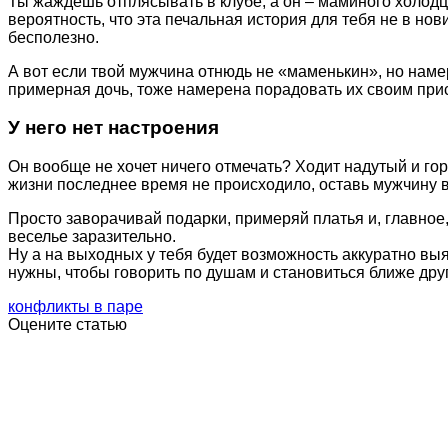
Ты жаждешь отплясывать в клубе, а он – маминого холодц
вероятность, что эта печальная история для тебя не в но
бесполезно.
А вот если твой мужчина отнюдь не «маменькин», но намере
примерная дочь, тоже намерена порадовать их своим при
У него нет настроения
Он вообще не хочет ничего отмечать? Ходит надутый и гор
жизни последнее время не происходило, оставь мужчину в 
Просто заворачивай подарки, примеряй платья и, главное,
веселье заразительно.
Ну а на выходных у тебя будет возможность аккуратно выя
нужны, чтобы говорить по душам и становиться ближе друг
конфликты в паре
Оцените статью