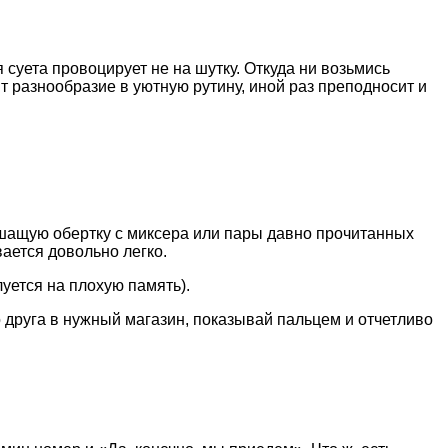
уета провоцирует не на шутку. Откуда ни возьмись
т разнообразие в уютную рутину, иной раз преподносит и
ршащую обертку с миксера или пары давно прочитанных
вается довольно легко.
луется на плохую память).
о друга в нужный магазин, показывай пальцем и отчетливо