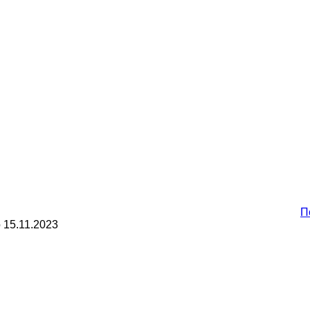
П
о
15.11.2023