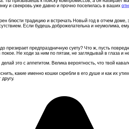
а. Ты призываешь к поиску компромиссов, а он набирает ма
винку и свекровь уже давно и прочно поселилась в ваших
от
н блюсти традицию и встречать Новый год в отчем доме, зар
сутствием. Если будешь доброжелательна и неумолима, ему
до презирает предпраздничную суету? Что ж, пусть повредни
покое. Не ходи за ним по пятам, не заглядывай в глаза и 
 делай это с аппетитом. Велика вероятность, что твой кав
снить, какие именно кошки скребли в его душе и как их ут
 другу.