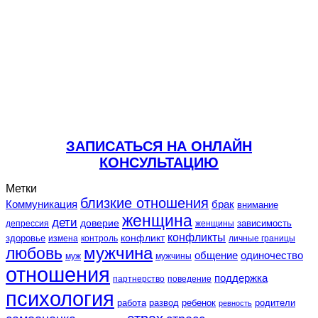
ЗАПИСАТЬСЯ НА ОНЛАЙН
КОНСУЛЬТАЦИЮ
Метки
близкие отношения
Коммуникация
брак
внимание
женщина
дети
доверие
зависимость
депрессия
женщины
конфликты
конфликт
здоровье
контроль
личные границы
измена
любовь
мужчина
общение
одиночество
муж
мужчины
отношения
поддержка
партнерство
поведение
психология
работа
развод
ребенок
родители
ревность