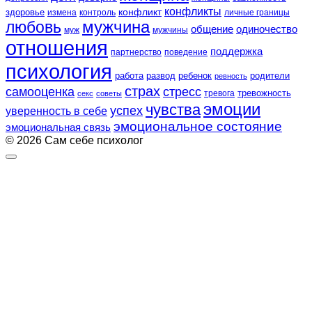
конфликты
конфликт
здоровье
контроль
личные границы
измена
любовь
мужчина
общение
одиночество
муж
мужчины
отношения
поддержка
партнерство
поведение
психология
работа
развод
ребенок
родители
ревность
страх
самооценка
стресс
тревожность
секс
советы
тревога
эмоции
чувства
успех
уверенность в себе
эмоциональное состояние
эмоциональная связь
© 2026 Сам себе психолог