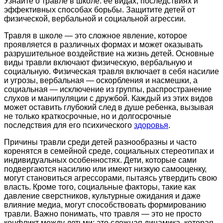
Узнайте о травле в школе: ее видах, последствиях и
эффективных способах борьбы. Защитите детей от
физической, вербальной и социальной агрессии.
Травля в школе — это сложное явление, которое
проявляется в различных формах и может оказывать
разрушительное воздействие на жизнь детей. Основные
виды травли включают физическую, вербальную и
социальную. Физическая травля включает в себя насилие
и угрозы, вербальная — оскорбления и насмешки, а
социальная — исключение из группы, распространение
слухов и манипуляции с дружбой. Каждый из этих видов
может оставить глубокий след в душе ребенка, вызывая
не только краткосрочные, но и долгосрочные
последствия для его психического
здоровья
.
Причины травли среди детей разнообразны и часто
коренятся в семейной среде, социальных стереотипах и
индивидуальных особенностях. Дети, которые сами
подвергаются насилию или имеют низкую самооценку,
могут становиться агрессорами, пытаясь утвердить свою
власть. Кроме того, социальные факторы, такие как
давление сверстников, культурные ожидания и даже
влияние медиа, могут способствовать формированию
травли. Важно понимать, что травля — это не просто
конфликт между детьми; это сложная динамика, которая