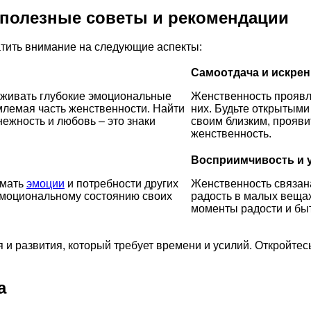
 полезные советы и рекомендации
атить внимание на следующие аспекты:
Самоотдача и искре
рживать глубокие эмоциональные
Женственность проявля
млемая часть женственности. Найти
них. Будьте открытыми
нежность и любовь – это знаки
своим близким, прояви
женственность.
Восприимчивость и 
имать
эмоции
и потребности других
Женственность связан
эмоциональному состоянию своих
радость в малых вещах
моменты радости и бы
 и развития, который требует времени и усилий. Откройте
а