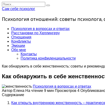
Перейти
Search
к
for:
Сам себе психолог
содержанию
Психология отношений: советы психолога,
Психология в вопросах и ответах
Расстановки по Хеллингеру
Отношения
Конфликты
Эмоции
Обо мне
Контакты
Политика конфиденциальности
Как обнаружить в себе женственность: советы и рекоменд
Как обнаружить в себе женственнос
Психология в вопросах и ответах
Автор
Елена
На чтение
9 мин
Просмотров
4
Опубликован
Содержание
Как открыть внутреннюю женственность – практичес