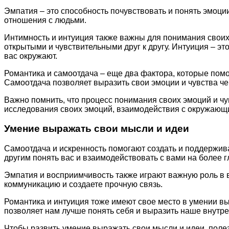
Эмпатия – это способность почувствовать и понять эмоц
отношения с людьми.
Интимность и интуиция также важны для понимания своих 
открытыми и чувствительными друг к другу. Интуиция – э
вас окружают.
Романтика и самоотдача – еще два фактора, которые помог
Самоотдача позволяет выразить свои эмоции и чувства че
Важно помнить, что процесс понимания своих эмоций и чу
исследования своих эмоций, взаимодействия с окружающ
Умение выражать свои мысли и идеи
Самоотдача и искренность помогают создать и поддержив
другим понять вас и взаимодействовать с вами на более г
Эмпатия и восприимчивость также играют важную роль в 
коммуникацию и создаете прочную связь.
Романтика и интуиция тоже имеют свое место в умении вы
позволяет нам лучше понять себя и выразить наше внутрен
Чтобы развить умение выражать свои мысли и идеи, полез