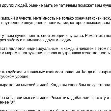
ии других людей. Умение быть эмпатичным поможет вам луч
эмоций и чувств. Интимность не только означает физическу
то внутреннее ощущение и понимание, которое поможет вам 
ут вам лучше понять свои эмоции и чувства. Романтика помо
рез заботу и внимание к другим людям.
вств является индивидуальным, и каждый человек в этом п
им миром и погружения в свою внутреннюю женственность.
ать глубокие и значимые взаимоотношения. Когда вы откры
лубоком уровне.
выражении мыслей и идей. Когда вы способны почувствоват
разить свои мысли и идеи. Романтика добавляет красоту и
нее “я”.
но научиться слушать других, быть внимательным к их потр