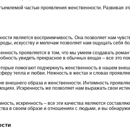
ъемлемой частью проявления женственности. Развивая эти
ности является восприимчивость. Она позволяет нам чувст
ироды, искусству и мелочам позволяет нам ощущать себя б
енность проявляется в том, что мы умеем создавать роман
обность увидеть прекрасное в обычных вещах – все это по
которые помогают подчеркнуть женственность в нашем внеш
осферу тепла и любви. Нежность в жестах и словах проявляе
е внешнего образа и женственности. Интимность проявляе
моциях. Искренность же позволяет нам выражать свои исти
мность, искренность – все эти качества являются составл
тва в своем образе и отношениях с людьми, и вы обнаружит
ости