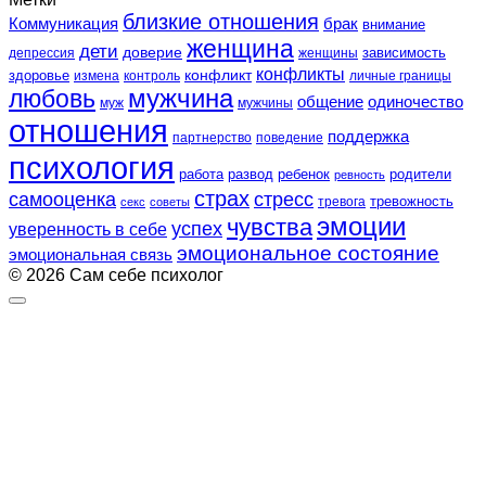
близкие отношения
Коммуникация
брак
внимание
женщина
дети
доверие
зависимость
депрессия
женщины
конфликты
конфликт
здоровье
контроль
личные границы
измена
любовь
мужчина
общение
одиночество
муж
мужчины
отношения
поддержка
партнерство
поведение
психология
работа
развод
ребенок
родители
ревность
страх
самооценка
стресс
тревожность
секс
советы
тревога
эмоции
чувства
успех
уверенность в себе
эмоциональное состояние
эмоциональная связь
© 2026 Сам себе психолог