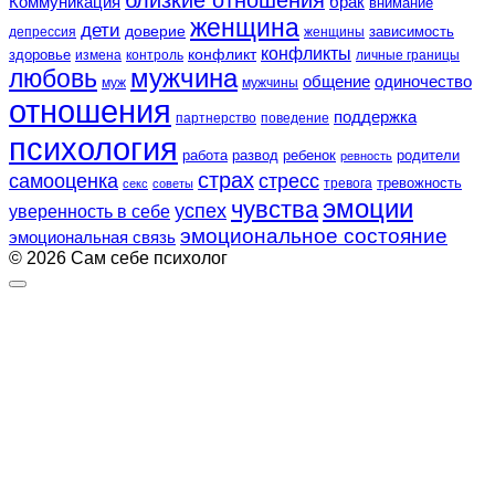
Коммуникация
брак
внимание
женщина
дети
доверие
зависимость
депрессия
женщины
конфликты
конфликт
здоровье
контроль
личные границы
измена
любовь
мужчина
общение
одиночество
муж
мужчины
отношения
поддержка
партнерство
поведение
психология
работа
развод
ребенок
родители
ревность
страх
самооценка
стресс
тревожность
секс
советы
тревога
эмоции
чувства
успех
уверенность в себе
эмоциональное состояние
эмоциональная связь
© 2026 Сам себе психолог