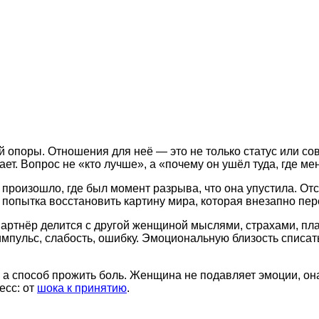
поры. Отношения для неё — это не только статус или совм
ет. Вопрос не «кто лучше», а «почему он ушёл туда, где мен
произошло, где был момент разрыва, что она упустила. От
о попытка восстановить картину мира, которая внезапно пе
артнёр делится с другой женщиной мыслями, страхами, пл
 импульс, слабость, ошибку. Эмоциональную близость списа
 а способ прожить боль. Женщина не подавляет эмоции, он
есс: от
шока к принятию
.