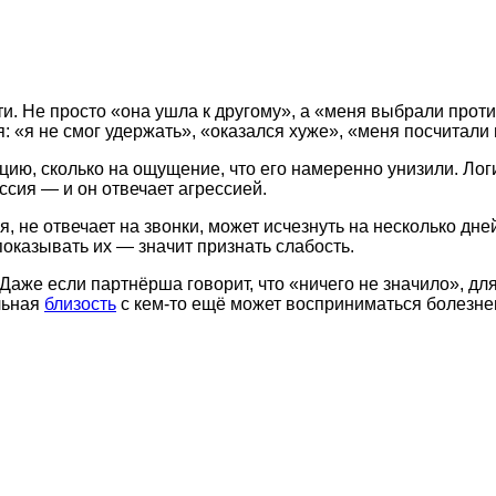
. Не просто «она ушла к другому», а «меня выбрали проти
ся: «я не смог удержать», «оказался хуже», «меня посчитал
цию, сколько на ощущение, что его намеренно унизили. Ло
ессия — и он отвечает агрессией.
 не отвечает на звонки, может исчезнуть на несколько дне
показывать их — значит признать слабость.
аже если партнёрша говорит, что «ничего не значило», дл
льная
близость
с кем-то ещё может восприниматься болезненн