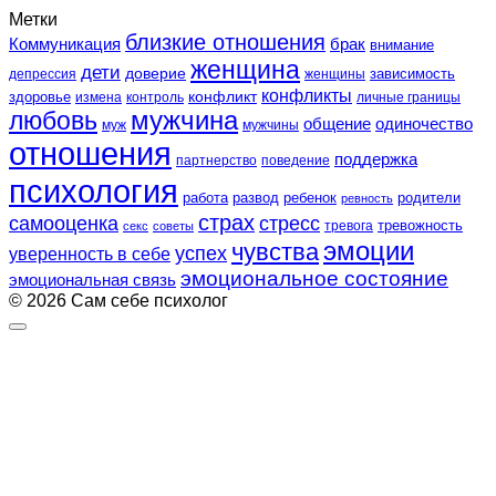
Метки
близкие отношения
Коммуникация
брак
внимание
женщина
дети
доверие
зависимость
депрессия
женщины
конфликты
конфликт
здоровье
контроль
личные границы
измена
любовь
мужчина
общение
одиночество
муж
мужчины
отношения
поддержка
партнерство
поведение
психология
работа
развод
ребенок
родители
ревность
страх
самооценка
стресс
тревожность
секс
советы
тревога
эмоции
чувства
успех
уверенность в себе
эмоциональное состояние
эмоциональная связь
© 2026 Сам себе психолог