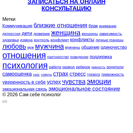
ЗАПИСАТЬСЯ НА ОНЛАЙН
КОНСУЛЬТАЦИЮ
Метки
близкие отношения
Коммуникация
брак
внимание
женщина
дети
доверие
зависимость
депрессия
женщины
конфликты
конфликт
здоровье
контроль
личные границы
измена
любовь
мужчина
общение
одиночество
муж
мужчины
отношения
поддержка
партнерство
поведение
психология
работа
развод
ребенок
родители
ревность
страх
самооценка
стресс
тревожность
секс
советы
тревога
эмоции
чувства
успех
уверенность в себе
эмоциональное состояние
эмоциональная связь
© 2026 Сам себе психолог