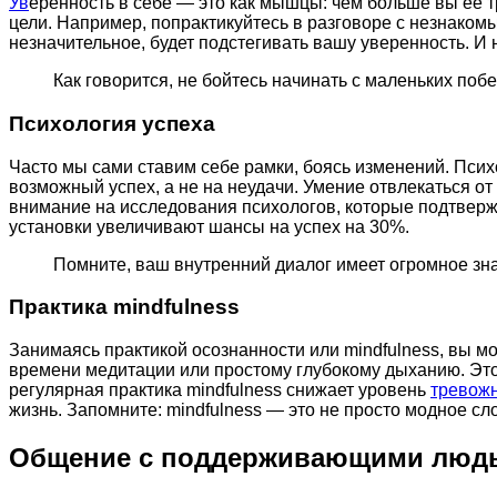
Ув
еренность в себе — это как мышцы: чем больше вы ее т
цели. Например, попрактикуйтесь в разговоре с незнаком
незначительное, будет подстегивать вашу уверенность. И 
Как говорится, не бойтесь начинать с маленьких по
Психология успеха
Часто мы сами ставим себе рамки, боясь изменений. Псих
возможный успех, а не на неудачи. Умение отвлекаться от
внимание на исследования психологов, которые подтвер
установки увеличивают шансы на успех на 30%.
Помните, ваш внутренний диалог имеет огромное знач
Практика mindfulness
Занимаясь практикой осознанности или mindfulness, вы м
времени медитации или простому глубокому дыханию. Это
регулярная практика mindfulness снижает уровень
тревож
жизнь. Запомните: mindfulness — это не просто модное сл
Общение с поддерживающими люд