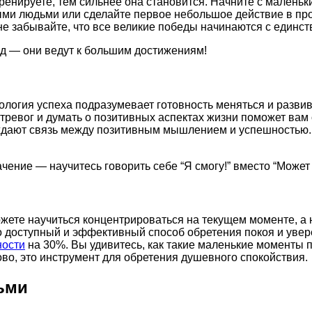
ренируете, тем сильнее она становится. Начните с малень
ыми людьми или сделайте первое небольшое действие в про
не забывайте, что все великие победы начинаются с единст
бед — они ведут к большим достижениям!
ология успеха подразумевает готовность меняться и разви
 тревог и думать о позитивных аспектах жизни поможет вам
ждают связь между позитивным мышлением и успешностью.
ение — научитесь говорить себе “Я смогу!” вместо “Может 
ожете научиться концентрироваться на текущем моменте, а 
 доступный и эффективный способ обретения покоя и увере
ности
на 30%. Вы удивитесь, как такие маленькие моменты 
ово, это инструмент для обретения душевного спокойствия.
ьми