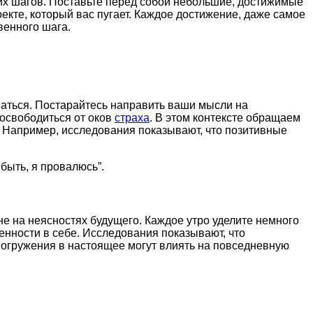
ких шагов. Поставьте перед собой небольшие, достижимые
екте, который вас пугает. Каждое достижение, даже самое
венного шага.
ваться. Постарайтесь направить ваши мысли на
 освободиться от оков
страха
. В этом контексте обращаем
 Например, исследования показывают, что позитивные
быть, я провалюсь”.
не на неясностях будущего. Каждое утро уделите немного
нности в себе. Исследования показывают, что
погружения в настоящее могут влиять на повседневную