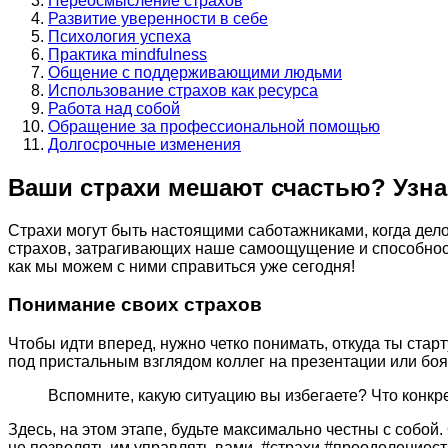
Переосмысление страхов
Развитие уверенности в себе
Психология успеха
Практика mindfulness
Общение с поддерживающими людьми
Использование страхов как ресурса
Работа над собой
Обращение за профессиональной помощью
Долгосрочные изменения
Ваши страхи мешают счастью? Узнай
Страхи могут быть настоящими саботажниками, когда дело
страхов, затрагивающих наше самоощущение и способност
как мы можем с ними справиться уже сегодня!
Понимание своих страхов
Чтобы идти вперед, нужно четко понимать, откуда ты ста
под пристальным взглядом коллег на презентации или боят
Вспомните, какую ситуацию вы избегаете? Что конкр
Здесь, на этом этапе, будьте максимально честны с собо
не позволять им управлять вами. #страхи #преодолениес