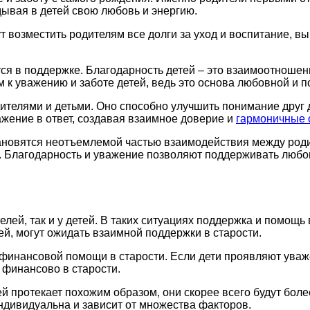
ывая в детей свою любовь и энергию.
ут возместить родителям все долги за уход и воспитание, в
ся в поддержке. Благодарность детей – это взаимоотношени
м к уважению и заботе детей, ведь это основа любовной и
одителями и детьми. Оно способно улучшить понимание друг
ажение в ответ, создавая взаимное доверие и
гармоничные 
тановятся неотъемлемой частью взаимодействия между ро
. Благодарность и уважение позволяют поддерживать любо
елей, так и у детей. В таких ситуациях поддержка и помощь
ей, могут ожидать взаимной поддержки в старости.
 финансовой помощи в старости. Если дети проявляют ува
 финансово в старости.
ей протекает похожим образом, они скорее всего будут бол
индивидуальна и зависит от множества факторов.