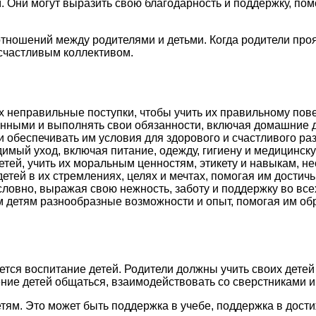
. Они могут выразить свою благодарность и поддержку, пом
тношений между родителями и детьми. Когда родители проя
 счастливым коллективом.
х неправильные поступки, чтобы учить их правильному пов
венными и выполнять свои обязанности, включая домашние 
и обеспечивать им условия для здорового и счастливого ра
имый уход, включая питание, одежду, гигиену и медицинск
тей, учить их моральным ценностям, этикету и навыкам, н
ей в их стремлениях, целях и мечтах, помогая им достичь 
ловно, выражая свою нежность, заботу и поддержку во все
 детям разнообразные возможности и опыт, помогая им об
тся воспитание детей. Родители должны учить своих детей 
ение детей общаться, взаимодействовать со сверстниками 
тям. Это может быть поддержка в учебе, поддержка в дост