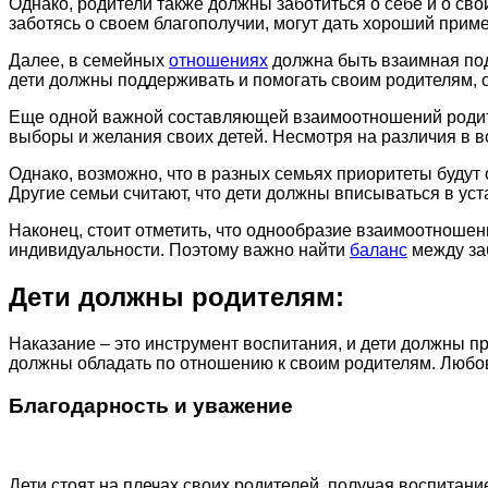
Однако, родители также должны заботиться о себе и о свои
заботясь о своем благополучии, могут дать хороший приме
Далее, в семейных
отношениях
должна быть взаимная под
дети должны поддерживать и помогать своим родителям, о
Еще одной важной составляющей взаимоотношений родите
выборы и желания своих детей. Несмотря на различия в во
Однако, возможно, что в разных семьях приоритеты будут 
Другие семьи считают, что дети должны вписываться в ус
Наконец, стоит отметить, что однообразие взаимоотношени
индивидуальности. Поэтому важно найти
баланс
между заб
Дети должны родителям:
Наказание – это инструмент воспитания, и дети должны п
должны обладать по отношению к своим родителям. Любо
Благодарность и уважение
Дети стоят на плечах своих родителей, получая воспитани