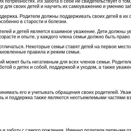
х потребностях. Их забота о себе не свидетельствует о том,
р для своих детей и научить их самоуважению и умению заб
держка. Родители должны поддерживать своих детей в их с
собенно в старости и болезни.
лей и детей является взаимное уважение. Дети должны ув
зрасте и опыте, у каждого члена семьи должно быть право 
отличаться. Некоторые семьи ставят детей на первое место
тановленные правила и режим семьи.
й может быть негативным для всех членов семьи. Родители 
отой о детях и собой, поддержкой и уходом, а также уваже
ринимать его и учитывать обращения своих родителей. Уваж
вь и поддержка также являются неотъемлемыми частями вз
е и заботу с самого рождения. Именно родители первыми отк