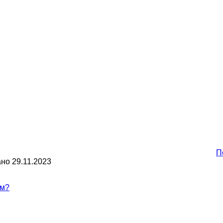
П
ано
29.11.2023
ям?