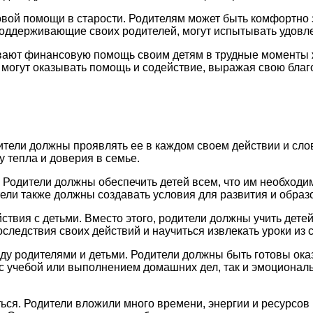
й помощи в старости. Родителям может быть комфортно зна
поддерживающие своих родителей, могут испытывать удовлет
вают финансовую помощь своим детям в трудные моменты ж
могут оказывать помощь и содействие, выражая свою благо
тели должны проявлять ее в каждом своем действии и сло
 тепла и доверия в семье.
. Родители должны обеспечить детей всем, что им необходим
ли также должны создавать условия для развития и образ
твия с детьми. Вместо этого, родители должны учить дете
ледствия своих действий и научиться извлекать уроки из 
у родителями и детьми. Родители должны быть готовы оказ
с учебой или выполнением домашних дел, так и эмоциональ
ся. Родители вложили много времени, энергии и ресурсов 