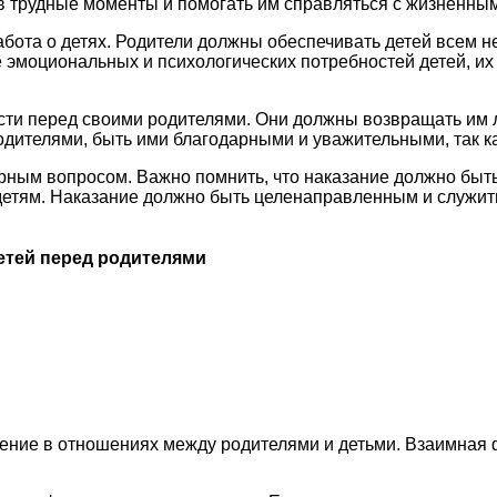
в трудные моменты и помогать им справляться с жизненным
забота о детях. Родители должны обеспечивать детей всем
 эмоциональных и психологических потребностей детей, их
ости перед своими родителями. Они должны возвращать им 
родителями, быть ими благодарными и уважительными, так к
орным вопросом. Важно помнить, что наказание должно бы
детям. Наказание должно быть целенаправленным и служи
етей перед родителями
ение в отношениях между родителями и детьми. Взаимная 