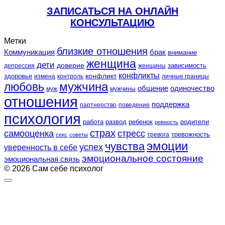
ЗАПИСАТЬСЯ НА ОНЛАЙН
КОНСУЛЬТАЦИЮ
Метки
близкие отношения
Коммуникация
брак
внимание
женщина
дети
доверие
зависимость
депрессия
женщины
конфликты
конфликт
здоровье
контроль
личные границы
измена
любовь
мужчина
общение
одиночество
муж
мужчины
отношения
поддержка
партнерство
поведение
психология
работа
развод
ребенок
родители
ревность
страх
самооценка
стресс
тревожность
секс
советы
тревога
эмоции
чувства
успех
уверенность в себе
эмоциональное состояние
эмоциональная связь
© 2026 Сам себе психолог