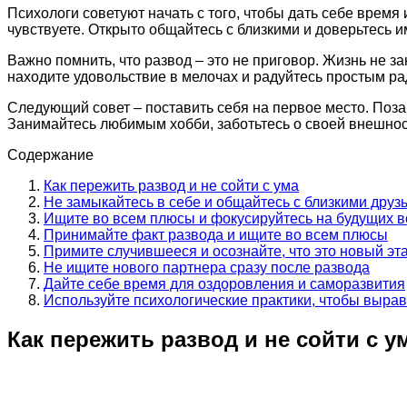
Психологи советуют начать с того, чтобы дать себе время
чувствуете. Открыто общайтесь с близкими и доверьтесь и
Важно помнить, что развод – это не приговор. Жизнь не з
находите удовольствие в мелочах и радуйтесь простым ра
Следующий совет – поставить себя на первое место. Поза
Занимайтесь любимым хобби, заботьтесь о своей внешност
Содержание
Как пережить развод и не сойти с ума
Не замыкайтесь в себе и общайтесь с близкими дру
Ищите во всем плюсы и фокусируйтесь на будущих 
Принимайте факт развода и ищите во всем плюсы
Примите случившееся и осознайте, что это новый эт
Не ищите нового партнера сразу после развода
Дайте себе время для оздоровления и саморазвития
Используйте психологические практики, чтобы выра
Как пережить развод и не сойти с у