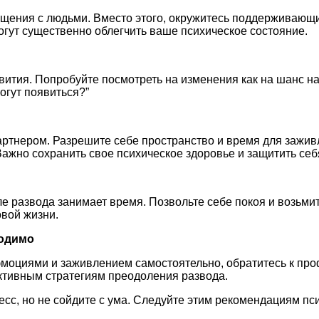
общения с людьми. Вместо этого, окружитесь поддерживающ
огут существенно облегчить ваше психическое состояние.
вития. Попробуйте посмотреть на изменения как на шанс на
огут появиться?”
тнером. Разрешите себе пространство и время для заживл
жно сохранить свое психическое здоровье и защитить себя
 развода занимает время. Позвольте себе покоя и возьмите
овой жизни.
ходимо
 эмоциями и заживлением самостоятельно, обратитесь к пр
ективным стратегиям преодоления развода.
с, но не сойдите с ума. Следуйте этим рекомендациям пси