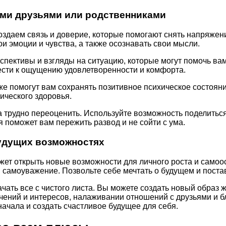
ими друзьями или родственниками
здаем связь и доверие, которые помогают снять напряжени
и эмоции и чувства, а также осознавать свои мысли.
рспективы и взгляды на ситуацию, которые могут помочь в
вести к ощущению удовлетворенности и комфорта.
е помогут вам сохранять позитивное психическое состояни
ического здоровья.
 трудно переоценить. Используйте возможность поделитьс
 поможет вам пережить развод и не сойти с ума.
удущих возможностях
жет открыть новые возможности для личного роста и самоос
и самоуважение. Позвольте себе мечтать о будущем и пост
ачать все с чистого листа. Вы можете создать новый образ
чений и интересов, налаживании отношений с друзьями и б
начала и создать счастливое будущее для себя.