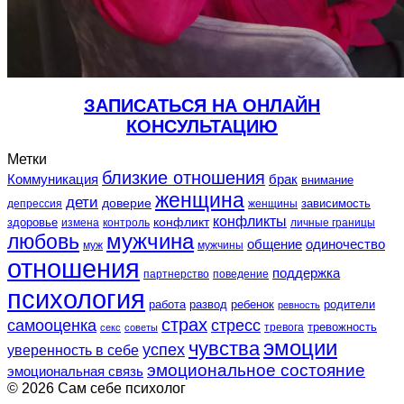
ЗАПИСАТЬСЯ НА ОНЛАЙН
КОНСУЛЬТАЦИЮ
Метки
близкие отношения
Коммуникация
брак
внимание
женщина
дети
доверие
зависимость
депрессия
женщины
конфликты
конфликт
здоровье
контроль
личные границы
измена
любовь
мужчина
общение
одиночество
муж
мужчины
отношения
поддержка
партнерство
поведение
психология
работа
развод
ребенок
родители
ревность
страх
самооценка
стресс
тревожность
секс
советы
тревога
эмоции
чувства
успех
уверенность в себе
эмоциональное состояние
эмоциональная связь
© 2026 Сам себе психолог