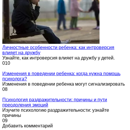
Личностные особенности ребенка: как интроверсия
влияет на дружбу
Узнайте, как интроверсия влияет на дружбу у детей.
0
10
Изменения в поведении ребенка: когда нужна помощь
психолога?
Изменения в поведении ребенка могут сигнализировать
0
8
Психология раздражительности: причины и пути
преодоления эмоций
Изучите психологию раздражительности: узнайте
причины
0
9
Добавить комментарий