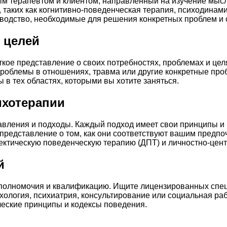
 терапевтом и клиентом, направленный на изучение мысле
 таких как когнитивно-поведенческая терапия, психодинами
оводство, необходимые для решения конкретных проблем и
 целей
кое представление о своих потребностях, проблемах и целя
, проблемы в отношениях, травма или другие конкретные п
 в тех областях, которыми вы хотите заняться.
ихотерапии
вления и подходы. Каждый подход имеет свои принципы и 
представление о том, как они соответствуют вашим предп
ектическую поведенческую терапию (ДПТ) и личностно-цен
й
 полномочия и квалификацию. Ищите лицензированных спе
сихология, психиатрия, консультирование или социальная ра
еские принципы и кодексы поведения.
й