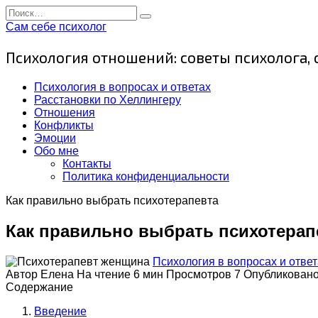
Перейти
Search
к
for:
Сам себе психолог
содержанию
Психология отношений: советы психолога,
Психология в вопросах и ответах
Расстановки по Хеллингеру
Отношения
Конфликты
Эмоции
Обо мне
Контакты
Политика конфиденциальности
Как правильно выбрать психотерапевта
Как правильно выбрать психотерап
Психология в вопросах и ответ
Автор
Елена
На чтение
6 мин
Просмотров
7
Опубликован
Содержание
Введение