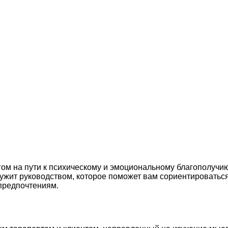
м на пути к психическому и эмоциональному благополучию
лужит руководством, которое поможет вам сориентироватьс
предпочтениям.