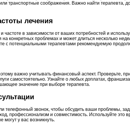
или транспортные соображения. Важно найти терапевта, до
астоты лечения
и частоте в зависимости от ваших потребностей и использ
я на конкретных проблемах и может длиться несколько нед
те с потенциальными терапевтами рекомендуемую продолжи
оэтому важно учитывать финансовый аспект. Проверьте, пр
слуги самостоятельно. Узнайте о любых доплатах, франшиза
решающее значение при выборе терапевта.
сультации
и телефонный звонок, чтобы обсудить ваши проблемы, зада
ход, профессионализм и совместимость. Используйте это вр
 могут у вас возникнуть.