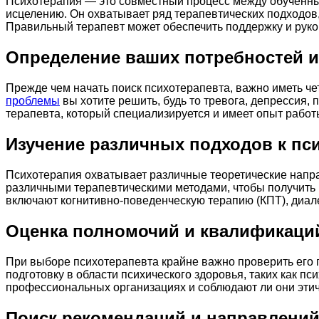
Психотерапия — это совместный процесс между обученным
исцелению. Он охватывает ряд терапевтических подходов,
Правильный терапевт может обеспечить поддержку и рук
Определение ваших потребностей и
Прежде чем начать поиск психотерапевта, важно иметь чет
проблемы
вы хотите решить, будь то тревога, депрессия
терапевта, который специализируется и имеет опыт работы
Изучение различных подходов к пс
Психотерапия охватывает различные теоретические напра
различными терапевтическими методами, чтобы получить 
включают когнитивно-поведенческую терапию (КПТ), диал
Оценка полномочий и квалификаци
При выборе психотерапевта крайне важно проверить его
подготовку в области психического здоровья, таких как п
профессиональных организациях и соблюдают ли они этич
Поиск рекомендаций и направлени