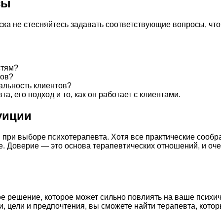
сы
ска не стесняйтесь задавать соответствующие вопросы, ч
стям?
тов?
альность клиентов?
, его подход и то, как он работает с клиентами.
уиции
 при выборе психотерапевта. Хотя все практические сообра
е. Доверие — это основа терапевтических отношений, и оче
е решение, которое может сильно повлиять на ваше психич
 цели и предпочтения, вы сможете найти терапевта, котор