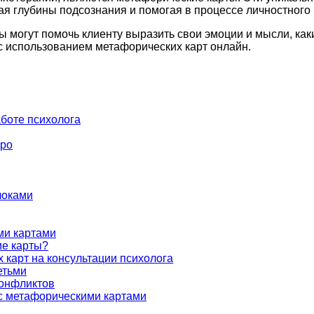
я глубины подсознания и помогая в процессе личностного 
ы могут помочь клиенту выразить свои эмоции и мысли, ка
 с использованием метафорических карт онлайн.
аботе психолога
аро
локами
ми картами
ие карты?
карт на консультации психолога
етьми
конфликтов
 с метафорическими картами