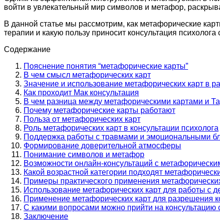
войти в увлекательный мир символов и метафор, раскрыва
В данной статье мы рассмотрим, как метафорические карт
терапии и какую пользу приносит консультация психолога
Содержание
Пояснение понятия “метафорические карты”
В чем смысл метафорических карт
Значение и использование метафорических карт в р
Как проходит Мак консультация
В чем разница между метафорическими картами и Т
Почему метафорические карты работают
Польза от метафорических карт
Роль метафорических карт в консультации психолога
Поддержка работы с травмами и эмоциональными б
Формирование доверительной атмосферы
Понимание символов и метафор
Возможности онлайн-консультаций с метафорически
Какой возрастной категории подходят метафорическ
Примеры практического применения метафорических 
Использование метафорических карт для работы с д
Применение метафорических карт для разрешения 
С какими вопросами можно прийти на консультацию
Заключение