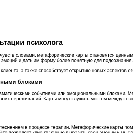
ьтации психолога
х чувств словами, метафорические карты становятся ценны
х эмоций и дать им форму более понятную для подсознания.
клиента, а также способствует открытию новых аспектов ег
ьными блоками
равматическими событиями или эмоциональными блоками. М
воих переживаний. Карты могут служить мостом между созн
теснением в процессе терапии. Метафорические карты помо
 Это позволяет клиенту лучше выразить свои эмоции и мысли