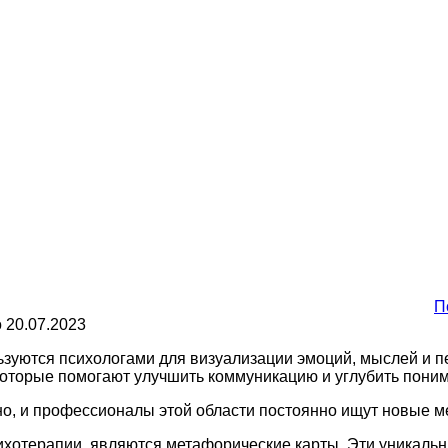
П
о
20.07.2023
ьзуются психологами для визуализации эмоций, мыслей и п
которые помогают улучшить коммуникацию и углубить пони
о, и профессионалы этой области постоянно ищут новые ме
хотерапии, являются метафорические карты. Эти уникальн