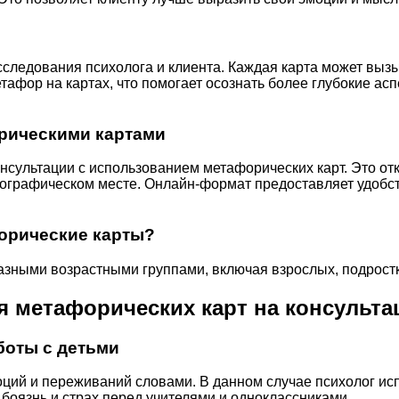
следования психолога и клиента. Каждая карта может вызы
тафор на картах, что помогает осознать более глубокие ас
рическими картами
сультации с использованием метафорических карт. Это от
еографическом месте. Онлайн-формат предоставляет удобств
форические карты?
азными возрастными группами, включая взрослых, подростк
 метафорических карт на консульта
боты с детьми
ций и переживаний словами. В данном случае психолог исп
 боязнь и страх перед учителями и одноклассниками.