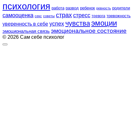
психология
работа
развод
ребенок
родители
ревность
страх
самооценка
стресс
тревожность
секс
советы
тревога
эмоции
чувства
успех
уверенность в себе
эмоциональное состояние
эмоциональная связь
© 2026 Сам себе психолог