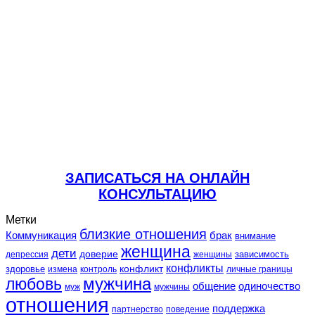
ЗАПИСАТЬСЯ НА ОНЛАЙН
КОНСУЛЬТАЦИЮ
Метки
близкие отношения
Коммуникация
брак
внимание
женщина
дети
доверие
зависимость
депрессия
женщины
конфликты
конфликт
здоровье
контроль
личные границы
измена
любовь
мужчина
общение
одиночество
муж
мужчины
отношения
поддержка
партнерство
поведение