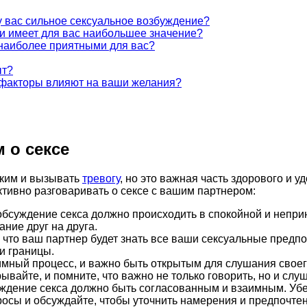
у вас сильное сексуальное возбуждение?
и имеет для вас наибольшее значение?
 наиболее приятными для вас?
ыт?
е факторы влияют на ваши желания?
 о сексе
вким и вызывать
тревогу
, но это важная часть здорового и 
ктивно разговаривать о сексе с вашим партнером:
обсуждение секса должно происходить в спокойной и непри
ние друг на друга.
что ваш партнер будет знать все ваши сексуальные предпоч
и границы.
мный процесс, и важно быть открытым для слушания своего
вайте, и помните, что важно не только говорить, но и слуш
уждение секса должно быть согласованным и взаимным. Убе
просы и обсуждайте, чтобы уточнить намерения и предпочтен