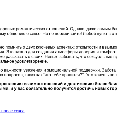
доровых романтических отношений. Однако, даже самым бли
му общению о сексе. Но не переживайте! Любой пункт в отн
жно помнить о двух ключевых аспектах: открытости и взаим
ия. Это важно для создания атмосферы доверия и комфорт
же рассказать о своих. Нельзя забывать, что сексуальные 
мальное удовлетворение.
е о важности уважения и эмоциональной поддержки. Забота
 вопросов, таких как “что тебе нравится?”, “что хочешь по
 укреплению взаимоотношений и достижению более бли
и, и у вас обязательно получится достичь новых гор
 после секса