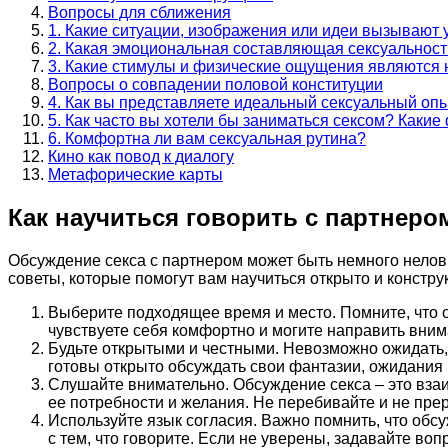
Вопросы для сближения
1. Какие ситуации, изображения или идеи вызывают 
2. Какая эмоциональная составляющая сексуальност
3. Какие стимулы и физические ощущения являются
Вопросы о совпадении половой конституции
4. Как вы представляете идеальный сексуальный оп
5. Как часто вы хотели бы заниматься сексом? Каки
6. Комфортна ли вам сексуальная рутина?
Кино как повод к диалогу
Метафорические карты
Как научиться говорить с партнером
Обсуждение секса с партнером может быть немного нело
советы, которые помогут вам научиться открыто и констру
Выберите подходящее время и место. Помните, что 
чувствуете себя комфортно и могите направить внима
Будьте открытыми и честными. Невозможно ожидать, 
готовы открыто обсуждать свои фантазии, ожидания 
Слушайте внимательно. Обсуждение секса – это взаи
ее потребности и желания. Не перебивайте и не преры
Используйте язык согласия. Важно помнить, что обс
с тем, что говорите. Если не уверены, задавайте во