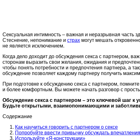
Сексуальная интимность – важная и неразрывная часть з
Стеснение, непонимание и
страх
могут мешать откровенно
не является исключением.
Когда дело доходит до обсуждения секса с партнером, ва
сторонам выразить свои желания, ожидания и предпочтен
чтобы понять потребности и предпочтения партнера, а так
обсуждение позволяет каждому партнеру получить макси
При подготовке к обсуждению секса с партнером, помнит
и более комфортным. Вы можете начать разговор с простых
Обсуждение секса с партнером – это ключевой шаг к
Будьте открытыми, взаимопонимающими и заботливым
Содержание
Как научиться говорить с партнером о сексе
Попробуйте ввести привычку обсуждать впечатления
Используйте «Я-конструкции»