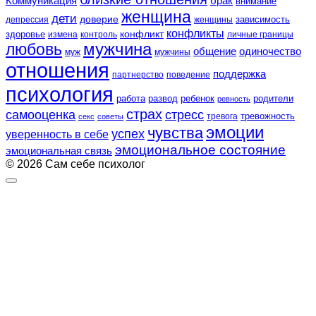
Коммуникация
брак
внимание
женщина
дети
доверие
зависимость
депрессия
женщины
конфликты
конфликт
здоровье
контроль
личные границы
измена
любовь
мужчина
общение
одиночество
муж
мужчины
отношения
поддержка
партнерство
поведение
психология
работа
развод
ребенок
родители
ревность
страх
самооценка
стресс
тревожность
секс
советы
тревога
эмоции
чувства
успех
уверенность в себе
эмоциональное состояние
эмоциональная связь
© 2026 Сам себе психолог